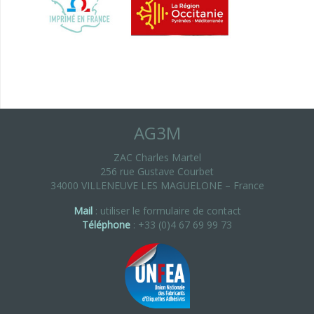
AG3M
ZAC Charles Martel
256 rue Gustave Courbet
34000 VILLENEUVE LES MAGUELONE – France
Mail
: utiliser le formulaire de contact
Téléphone
: +33 (0)4 67 69 99 73